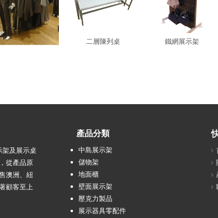
中島服飾架
二層陳列桌
鐵網展示架
產品分類
中島展示架
示架及展示桌
儲物架
工，從產品原
地面櫃
售澳洲、紐
壁面展示架
著顧客至上
壓克力製品
展示器具零配件