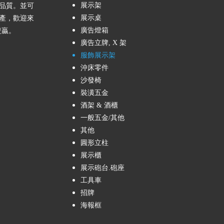
展示架
品質。並可
展示桌
產，歡迎來
廣告燈箱
雙贏。
廣告立牌, X 架
服飾展示架
沖床零件
沙發椅
裝潢五金
酒架 & 酒櫃
一般五金/其他
其他
圓形立柱
展示櫃
展示砲台.砲座
工具車
招牌
海報框