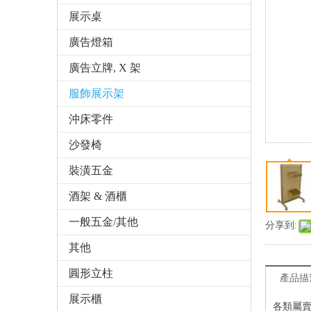
展示桌
廣告燈箱
廣告立牌, X 架
服飾展示架
沖床零件
沙發椅
裝潢五金
酒架 & 酒櫃
一般五金/其他
分享到:
其他
圓形立柱
產品描
展示櫃
各類屬