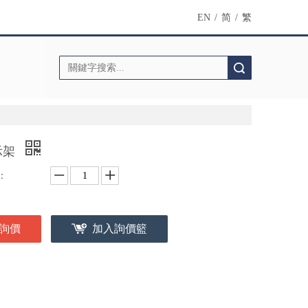
EN
/
简
/
繁
搜索
示架
：
詢價
加入詢價籃