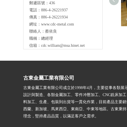
郵遞區號：436
電話：886-4-26221937
傳真：886-4-26221934
網址：
www.cdc-metal.com
聯絡人：蔡依良
職稱：總經理
信箱：
cdc.william@msa.hinet.net
古東金屬工業有限公司
古東金屬工業有限公司成立於1998年4月，主要從事各類展
設計與製造、各類金屬加工、零件冲壓加工、CNC銑床加
料加工、生產、包裝到出貨等一貫化作業，目前產品主要銷
西蘭、新加坡、馬來西亞、東南亞、中東等地區。古東秉持
理念，堅持產品品質，以滿足客戶之需求。