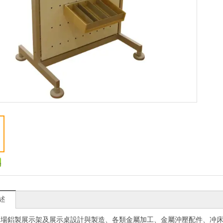
述
賣場鋁製展示架及展示桌設計與製造、各類金屬加工、
金屬沖壓配件、冲