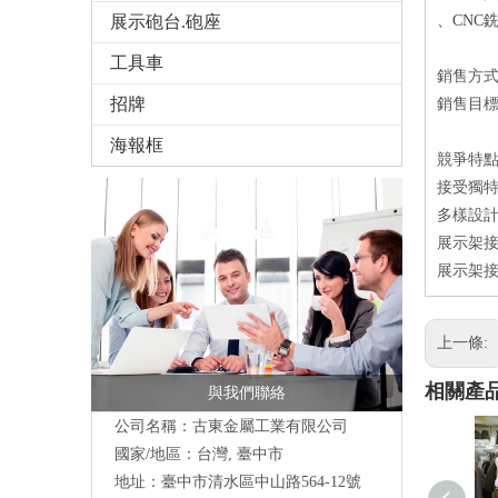
展示砲台.砲座
、CNC
工具車
銷售方
招牌
銷售目
海報框
競爭特
接受獨特
多樣設
展示架接
展示架接
上一條:
相關產
與我們聯絡
公司名稱：古東金屬工業有限公司
國家/地區：台灣, 臺中市
地址：臺中市清水區中山路564-12號