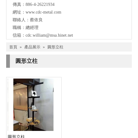
傳真：886-4-26221934
網址：
www.cdc-metal.com
聯絡人：蔡依良
職稱：總經理
信箱：
cdc.william@msa.hinet.net
首頁
»
產品展示
»
圓形立柱
圓形立柱
圓形立柱