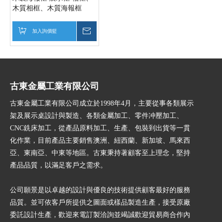
木質相框、木質海報框
加入詢價籃
詢價
古東金屬工業有限公司
古東金屬工業有限公司成立於1998年4月，主要從事各類展示
架及展示桌設計與製造、各類金屬加工、零件冲壓加工、
CNC銑床加工，從產品原料加工、生產、包裝到出貨等一貫
化作業，目前產品主要銷售澳洲、紐西蘭、新加坡、馬來西
亞、東南亞、中東等地區。古東秉持著顧客至上理念，堅持
產品品質，以滿足客戶之需求。
公司願景是以卓越的設計與優良的技術提供顧客最好的服務
品質。並可依客戶所提供之圖面或樣品製造生產，接受原廠
委託設計生產，歡迎來電訂製洽詢並竭誠歡迎貿易商合作內