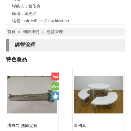
聯絡人：蔡依良
職稱：總經理
信箱：
cdc.william@msa.hinet.net
首頁
»
關於我們
»
經營管理
經營管理
特色產品
掛衣勾-無固定粒
陳列桌