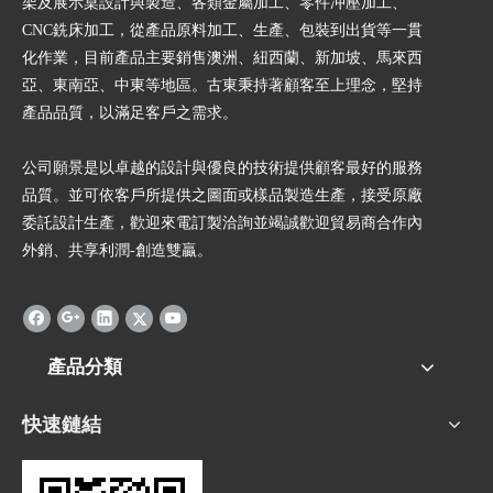
架及展示桌設計與製造、各類金屬加工、零件冲壓加工、
CNC銑床加工，從產品原料加工、生產、包裝到出貨等一貫
化作業，目前產品主要銷售澳洲、紐西蘭、新加坡、馬來西
亞、東南亞、中東等地區。古東秉持著顧客至上理念，堅持
產品品質，以滿足客戶之需求。
公司願景是以卓越的設計與優良的技術提供顧客最好的服務
品質。並可依客戶所提供之圖面或樣品製造生產，接受原廠
委託設計生產，歡迎來電訂製洽詢並竭誠歡迎貿易商合作內
外銷、共享利潤-創造雙贏。
產品分類
快速鏈結