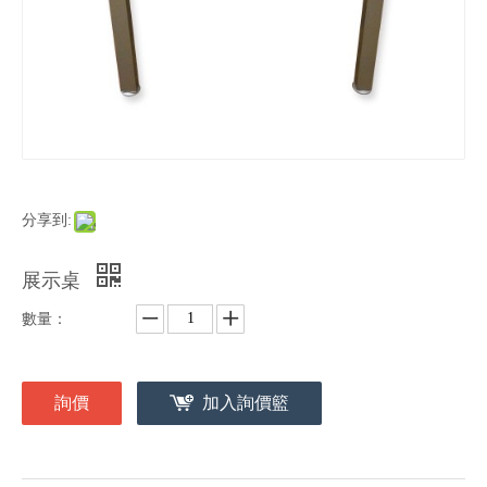
分享到:
展示桌
數量：
詢價
加入詢價籃