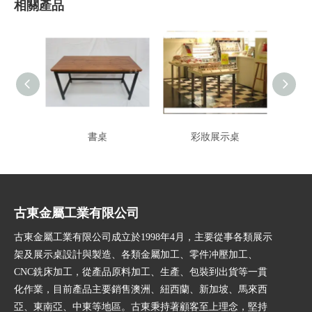
相關產品
書桌
彩妝展示桌
展示桌
古東金屬工業有限公司
古東金屬工業有限公司成立於1998年4月，主要從事各類展示
架及展示桌設計與製造、各類金屬加工、零件冲壓加工、
CNC銑床加工，從產品原料加工、生產、包裝到出貨等一貫
化作業，目前產品主要銷售澳洲、紐西蘭、新加坡、馬來西
亞、東南亞、中東等地區。古東秉持著顧客至上理念，堅持