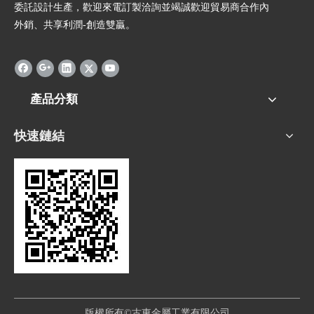
委託設計生產，歡迎來電訂製洽詢並竭誠歡迎貿易商合作內
外銷、共享利潤-創造雙贏。
產品分類
快速鏈結
版權所有©古東金屬工業有限公司