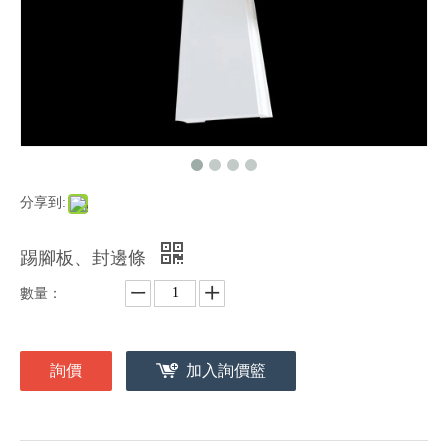
分享到:
踢腳板、封邊條
數量：
詢價
加入詢價籃