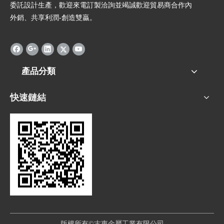
委託設計生產，歡迎來電訂製洽詢並竭誠歡迎貿易商合作內
外銷、共享利潤-創造雙贏。
產品分類
快速鏈結
版權所有©古東金屬工業有限公司