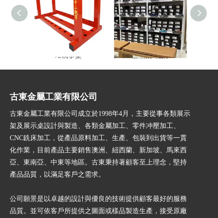
72執事架
儲物架-鞋架
多功
古東金屬工業有限公司
古東金屬工業有限公司成立於1998年4月，主要從事各類展示
架及展示桌設計與製造、各類金屬加工、零件冲壓加工、
CNC銑床加工，從產品原料加工、生產、包裝到出貨等一貫
化作業，目前產品主要銷售澳洲、紐西蘭、新加坡、馬來西
亞、東南亞、中東等地區。古東秉持著顧客至上理念，堅持
產品品質，以滿足客戶之需求。
公司願景是以卓越的設計與優良的技術提供顧客最好的服務
品質。並可依客戶所提供之圖面或樣品製造生產，接受原廠