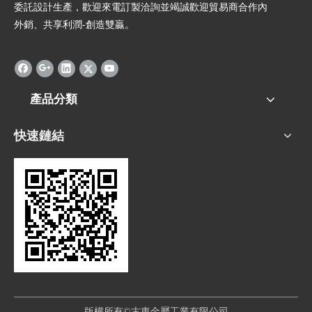
委託設計生產，歡迎來電訂製洽詢並竭誠歡迎貿易商合作內
外銷、共享利潤-創造雙贏。
產品分類
快速鏈結
版權所有©古東金屬工業有限公司