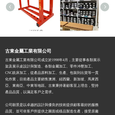
72執事架
儲物架-鞋架
多功
古東金屬工業有限公司
古東金屬工業有限公司成立於1998年4月，主要從事各類展示
架及展示桌設計與製造、各類金屬加工、零件冲壓加工、
CNC銑床加工，從產品原料加工、生產、包裝到出貨等一貫
化作業，目前產品主要銷售澳洲、紐西蘭、新加坡、馬來西
亞、東南亞、中東等地區。古東秉持著顧客至上理念，堅持
產品品質，以滿足客戶之需求。
公司願景是以卓越的設計與優良的技術提供顧客最好的服務
品質。並可依客戶所提供之圖面或樣品製造生產，接受原廠